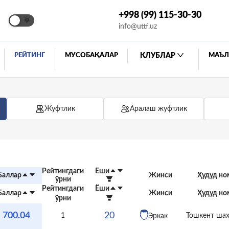
+998 (99) 115-30-30
🌞
info@uttf.uz
РЕЙТИНГ
МУСОБАҚАЛАР
КЛУБЛАР
МАЪЛ
Жуфтлик
Аралаш жуфтлик
Рейтингдаги
Ёши
Жинси
Ҳудуд но
Баллар
ўрни
Рейтингдаги
Ёши
Баллар
Жинси
Ҳудуд но
ўрни
700.04
20
1
Тошкент ша
Эркак