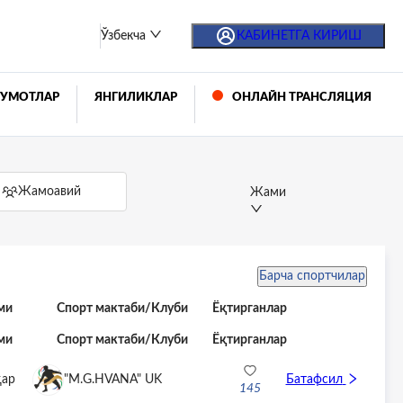
Ўзбекча
КАБИНЕТГА КИРИШ
УМОТЛАР
ЯНГИЛИКЛАР
ОНЛАЙН ТРАНСЛЯЦИЯ
Жамоавий
Жами
Барча спортчилар
ми
Спорт мактаби
/
Клуби
Ёқтирганлар
ми
Спорт мактаби
/
Клуби
Ёқтирганлар
ҳар
"M.G.HVANA" UK
Батафсил
145