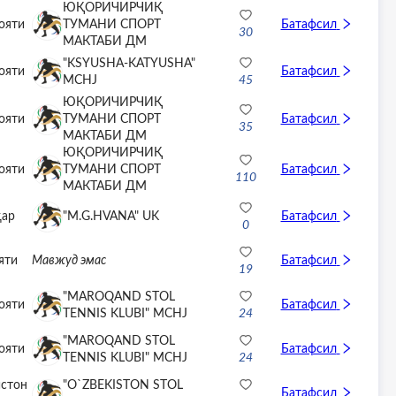
ЮҚОРИЧИРЧИҚ
ояти
ТУМАНИ СПОРТ
Батафсил
30
МАКТАБИ ДМ
"KSYUSHA-KATYUSHA"
ояти
Батафсил
MCHJ
45
ЮҚОРИЧИРЧИҚ
ояти
ТУМАНИ СПОРТ
Батафсил
35
МАКТАБИ ДМ
ЮҚОРИЧИРЧИҚ
ояти
ТУМАНИ СПОРТ
Батафсил
110
МАКТАБИ ДМ
ҳар
"M.G.HVANA" UK
Батафсил
0
яти
Мавжуд эмас
Батафсил
19
"MAROQAND STOL
ояти
Батафсил
TENNIS KLUBI" MCHJ
24
"MAROQAND STOL
ояти
Батафсил
TENNIS KLUBI" MCHJ
24
истон
"O`ZBEKISTON STOL
Батафсил