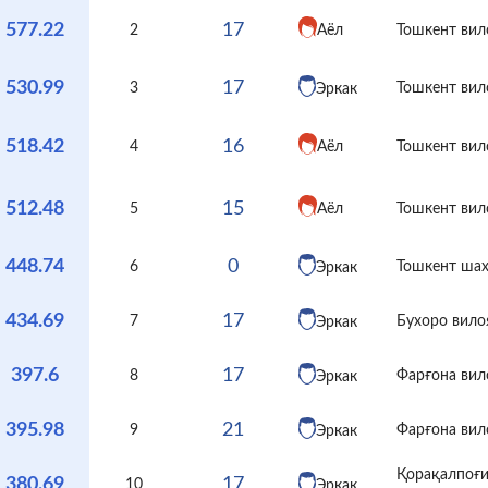
577.22
17
Аёл
2
Тошкент вил
530.99
17
3
Тошкент вил
Эркак
518.42
16
Аёл
4
Тошкент вил
512.48
15
Аёл
5
Тошкент вил
448.74
0
6
Тошкент ша
Эркак
434.69
17
7
Бухоро вило
Эркак
397.6
17
8
Фарғона вил
Эркак
395.98
21
9
Фарғона вил
Эркак
Қорақалпоғ
380.69
17
10
Эркак