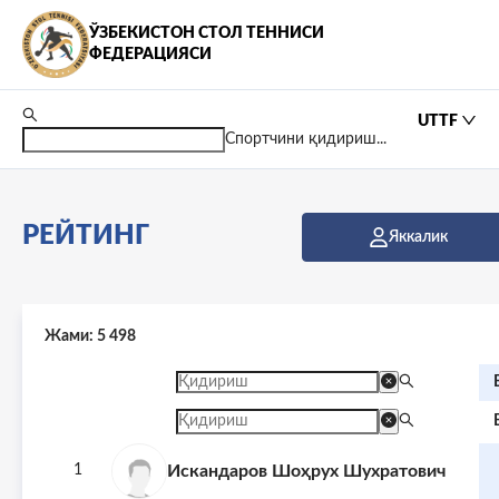
ЎЗБEКИСТОН СТОЛ ТEННИСИ
ФEДEРАЦИЯСИ
UTTF
Спортчини қидириш...
РЕЙТИНГ
Яккалик
Жами
:
5 498
Искандаров Шоҳрух Шухратович
1