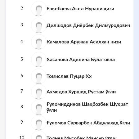
Еркебаева Асел Нурали қизи
2
Дилшодов Диёрбек Дилмуродович
3
Камалова Аружан Асилхан кизи
4
Хасанова Аделина Булатовна
5
Томислав Пуцар Хх
6
Ахмедов Хуршид Рустам ўғли
7
Ғуломиддинов Шаҳбозбек Шуҳрат
8
ўғли
Ғуломов Сарварбек Абдулахад ўғли
9
Толиев Мусобек Мансур ўғли
10