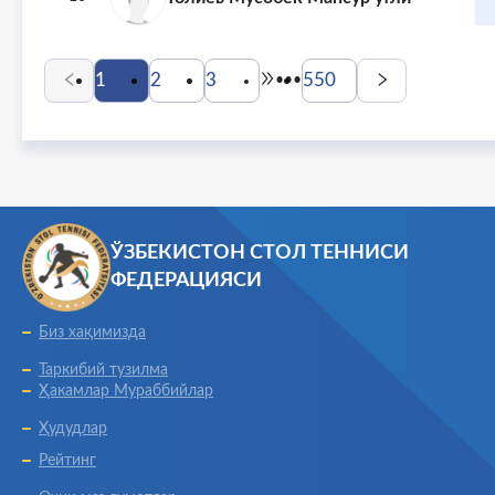
1
2
3
550
•••
ЎЗБEКИСТОН СТОЛ ТEННИСИ
ФEДEРАЦИЯСИ
Биз хақимизда
Таркибий тузилма
Ҳакамлар Мураббийлар
Ҳудудлар
Рейтинг