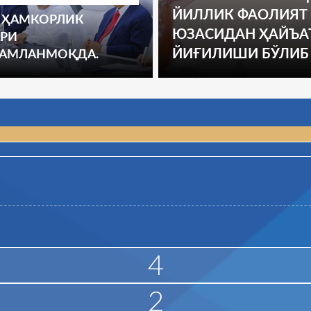
ЙИЛЛИК ФАОЛИЯТ
 ҲАМКОРЛИК
ЮЗАСИДАН ҲАЙЪА
РИ
ЙИҒИЛИШИ БЎЛИБ
КАМЛАНМОҚДА.
4
8