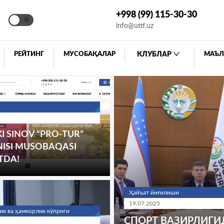
+998 (99) 115-30-30
🌞
info@uttf.uz
РЕЙТИНГ
МУСОБАҚАЛАР
КЛУБЛАР
МАЪЛ
I SINOV “PRO-TUR”
NISI MUSOBAQASI
TDA!
Ҳайъат йиғилиши
19.07.2025
ик ва ҳамкорлик кўприги
СПОРТ ВАЗИРЛИГИ