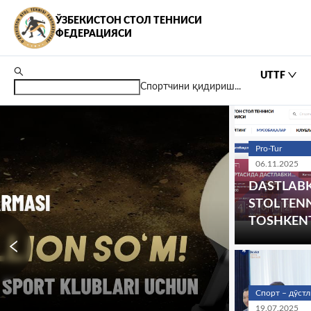
ЎЗБEКИСТОН СТОЛ ТEННИСИ
ФEДEРАЦИЯСИ
UTTF
Спортчини қидириш...
Pro-Tur
06.11.2025
DASTLABK
STOL TEN
TOSHKEN
Спорт – дўстл
19.07.2025