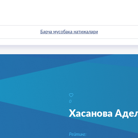
Барча мусобақа натижалари
0
Искандаров Ш
Рейтинг
: