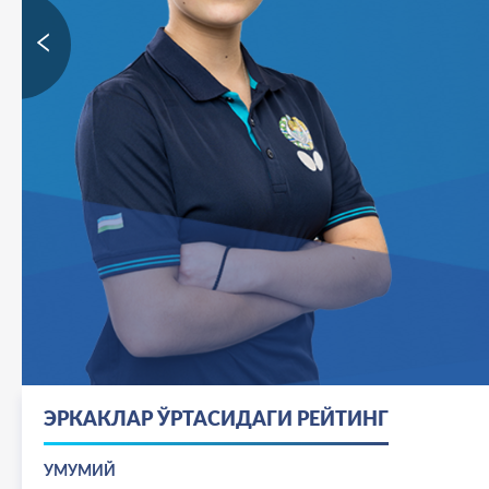
U11 & U13 Ўзбекистон кубоги
Стол тенниси бўйича ёшлар ўртасидаги жаҳон чемпио
Каталар ўртасида Ўзбекистон кубоги
ЭРКАКЛАР ЎРТАСИДАГИ РЕЙТИНГ
Лос-Анжелес-2028 Олимпия ўйинлари
УМУМИЙ