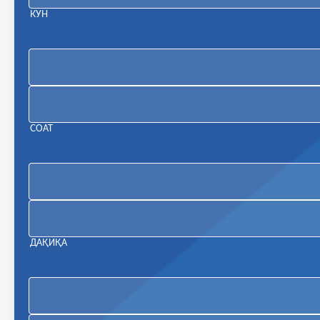
КУН
U11 & U13 Ўзбекистон кубоги
СОАТ
Стол тенниси бўйича ёшлар ўртасидаги жаҳон чемпио
Каталар ўртасида Ўзбекистон кубоги
ДАҚИҚА
Лос-Анжелес-2028 Олимпия ўйинлари