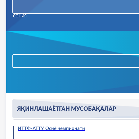
СОНИЯ
У-19 Ўзбекистон кубоги
U15 Ўзбекистон кубоги
20-Осиё ўйинлари Аичи-Нагоя 2026
ЯҚИНЛАШАЁТГАН МУСОБАҚАЛАР
ИТТФ-АТТУ Осиё чемпионати