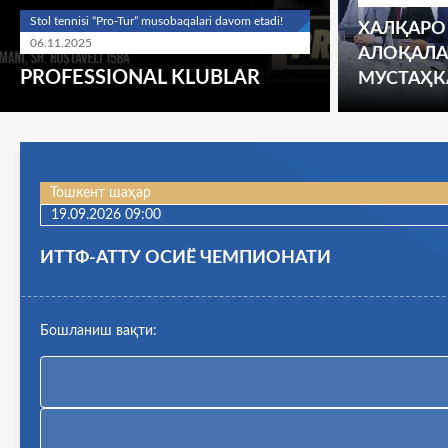
Stol tennisi “Pro-Tur” musobaqalari davom etadi!
ХАЛҚАРО
06.11.2025
АЛОҚАЛА
PROFESSIONAL KLUBLAR
МУСТАҲ
Тошкент шаҳар
25.09.2026 09:00
U17 ЎЗБЕКИСТОН КУБОГИ
Бошланиш вақти
: