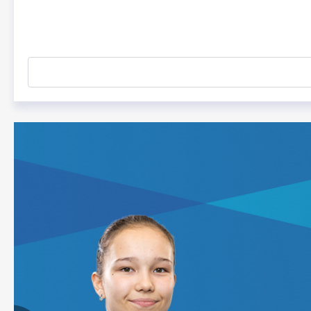
20-Осиё ўйинлари Аичи-Нагоя 2026
ИТТФ-АТТУ Осиё чемпионати
U17 Ўзбекистон кубоги
Ёшлар ўртасида Олимпия ўйинлари