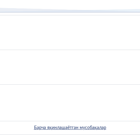
нати
Барча яқинлашаётган мусобақалар