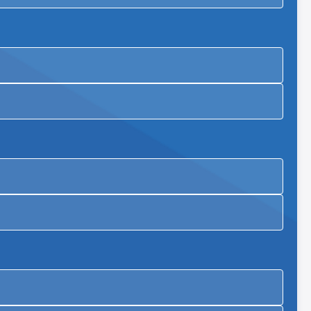
Тошкент шаҳар
Яккасарой тумани
09.11.2026 09:00
Тошкент шаҳар
Чилонзор тумани
21.11.2026 09:00
Тошкент шаҳар
Яккасарой тумани
14.12.2026 09:00
Лос-Анжелес
-