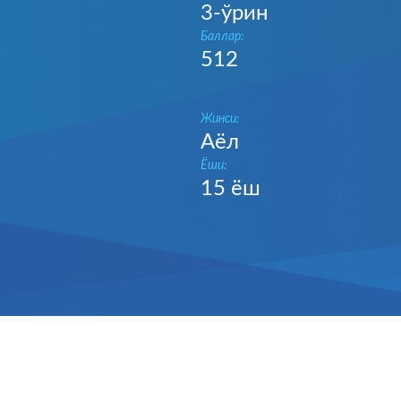
1-ўрин
Баллар
:
700
Жинси
:
Эркак
нати
Ёши
:
20
ёш