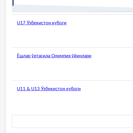
U17 Ўзбекистон кубоги
Ёшлар ўртасида Олимпия ўйинлари
U11 & U13 Ўзбекистон кубоги
Стол тенниси бўйича ёшлар ўртасидаги жаҳон чемпио