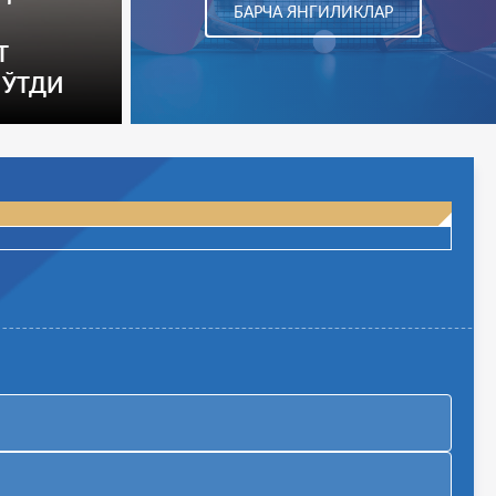
БАРЧА ЯНГИЛИКЛАР
Т
 ЎТДИ