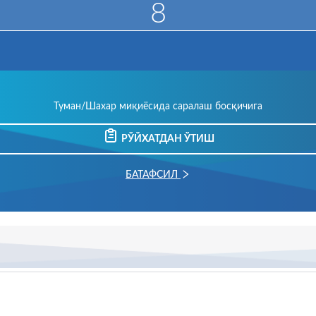
6
Туман/Шахар миқиёсида саралаш босқичига
РЎЙХАТДАН ЎТИШ
БАТАФСИЛ