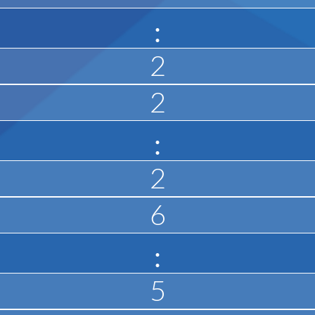
:
2
2
нати
:
2
6
:
5